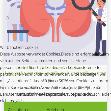
Wir benutzen Cookies
Diese Website verwendet Cookies.Diese sind erforderlich, um
sich auf der Seite anzumelden und verschiedene
personalisierte Dienste wie z.B. die Diskussionsforen oder
Belzutifan: Zulassungsempfehlung bei
fortgeschrittenem klarzelligem Nierenzellkarzinom
persönliche Nachrichten zu verwenden. Bitte bestätigen Sie
mit „Akzeptieren“, dass wir diese Arten von Cookies auf Ihrem
30 Januar 2025
Gerät speichern dürfen.Eine Anmeldung auf der Seite mit
Die Europäische Arzneimittelbehörde (EMA) hat für
Benutzername ist ohne Akzeptanz der Cookies technisch leider
Belzutifan (Markennname Welireg ® ) eine...
nicht möglich.
Akzeptieren
Ablehnen