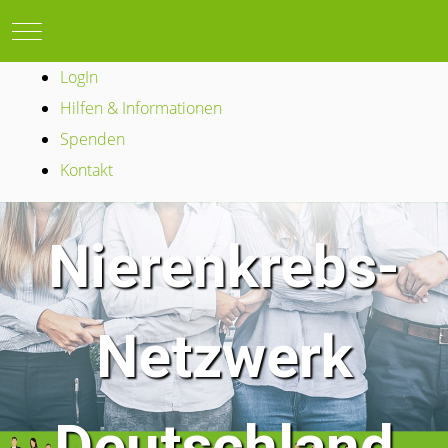
Mobile Menu Toggle
LogIn
Hilfen & Informationen
Spenden
Kontakt
Nierenkrebs-
Netzwerk
Deutschland