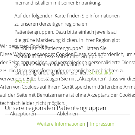
niemand ist allein mit seiner Erkrankung.
Auf der folgenden Karte finden Sie Informationen
zu unseren derzeitigen regionalen
Patientengruppen. Dazu bitte einfach jeweils auf
die grüne Markierung klicken. In Ihrer Region gibt
Wir benutzen Cookies
es noch keine Patientengruppe? Hätten Sie
Diese Website verwendet Cookies.Diese sind erforderlich, um s
eventuell Interesse selbst eine Gruppe zu
der Seite anzumelden und verschiedene personalisierte Diens
gründen? Weitere Informationen zur
z.B. die Diskussionsforen oder persönliche Nachrichten zu
Gruppengründung finden Sie hier:
Selbst aktiv
verwenden. Bitte bestätigen Sie mit „Akzeptieren“, dass wir die
werden?
Arten von Cookies auf Ihrem Gerät speichern dürfen.Eine Anm
auf der Seite mit Benutzername ist ohne Akzeptanz der Cookie
technisch leider nicht möglich.
Unsere regionalen Patientengruppen
Akzeptieren
Ablehnen
Weitere Informationen
|
Impressum