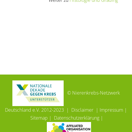
© Nierenkrebs-Netzwerk
Deutschland e.V. 2012-2023 |
Disclaimer
|
Impressum
|
Sitemap
|
Datenschutzerklärung
|