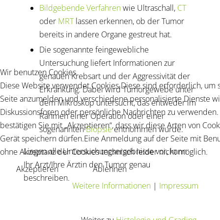
Bildgebende Verfahren
wie Ultraschall,
CT
oder
MRT
lassen erkennen, ob der Tumor
bereits in andere Organe gestreut hat.
Die sogenannte feingewebliche
Untersuchung liefert Informationen zur
Wir benutzen Cookies
genauen Krebsart und der Aggressivität der
Diese Website verwendet Cookies.Diese sind erforderlich, um s
Erkrankung. Dabei wird Tumorgewebe unter
Seite anzumelden und verschiedene personalisierte Dienste wie
dem Mikroskop untersucht, das entweder im
Diskussionsforen oder persönliche Nachrichten zu verwenden. 
Rahmen einer Operation oder einer
bestätigen Sie mit „Akzeptieren“, dass wir diese Arten von Cook
sogenannten
Biopsie
entnommen wurde.
Gerät speichern dürfen.Eine Anmeldung auf der Seite mit Ben
Liegen alle Untersuchungsergebnisse vor, kann
ohne Akzeptanz der Cookies technisch leider nicht möglich.
Ihr Arzt/Ihre Ärztin den Tumor genau
Akzeptieren
Ablehnen
beschreiben.
Weitere Informationen
|
Impressum
Weiter zu
Histologie und Grading