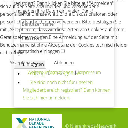
registriert? Dann klicken Sie bitte auf "Anmelden"
sich auf der Seite anzumelden und verschiedene
und geben Ihre Daten ein. Vielen Dank!
personalisierte Dienste wie z.B. die Diskussionsforen oder
persönliche Nachrichten zu verwenden. Bitte bestätigen Sie
mit „Akzeptieren“, dass wir diese Arten von Cookies auf Ihrem
Gerät speichern dürfen.Eine Anmeldung auf der Seite mit
Benutzername ist ohne Akzeptanz der Cookies technisch leider
Automatisch einloggen
nicht möglich.
Akzeptieren
Ablehnen
Einloggen
Weitere Informationen
|
Impressum
Zugangsdaten vergessen?
Sie sind noch nicht für unseren
Mitgliederbereich registriert? Dann können
Sie sich hier anmelden.
© Nierenkrebs-Netzwerk