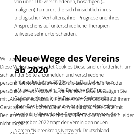
von über 100 verschiedenen, bösartigen (=
malignen) Tumoren, die sich hinsichtlich ihres
biologischen Verhaltens, ihrer Prognose und ihres
Ansprechens auf unterschiedliche Therapien
teilweise sehr unterscheiden.
Neue Wege des Vereins
Wir benutzen Cookies
Diese Website verwendet Cookies.Diese sind erforderlich, um
ab 2020
sich auf der Seite anzumelden und verschiedene
Anfang des Jahres 2020 schlug Das Lebenshaus
personalisierte Dienste wie z.B. die Diskussionsforen oder
e.V. neue Wege ein. Die Bereiche GIST und
persönliche Nachrichten zu verwenden. Bitte bestätigen Sie
Sarkome gingen in die Deutsche Sarkomstiftung
mit „Akzeptieren“, dass wir diese Arten von Cookies auf Ihrem
über. Das Lebenshaus bleibt als gemeinnütziger
Gerät speichern dürfen.Eine Anmeldung auf der Seite mit
Verein für Nierenkrebs-Betroffene bestehen. Seit
Benutzername ist ohne Akzeptanz der Cookies technisch leider
November 2022 trägt der Verein den neuen
nicht möglich.
Namen "Nierenkrebs-Netzwerk Deutschland
Akzeptieren
Ablehnen