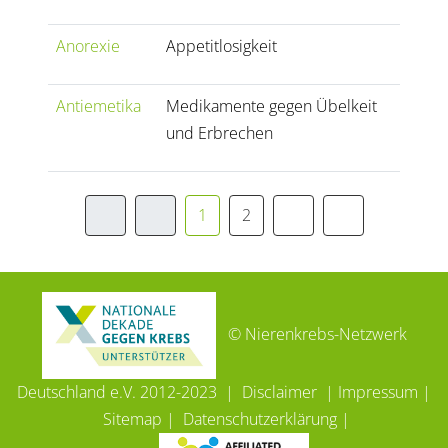
Anorexie
Appetitlosigkeit
Antiemetika
Medikamente gegen Übelkeit
und Erbrechen
1
2
© Nierenkrebs-Netzwerk
Deutschland e.V. 2012-2023 |
Disclaimer
|
Impressum
|
Sitemap
|
Datenschutzerklärung
|