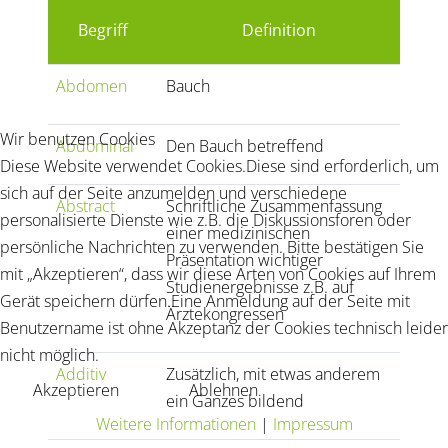
Begriff
Definition
Abdomen
Bauch
Wir benutzen Cookies
Abdominal
Den Bauch betreffend
Diese Website verwendet Cookies.Diese sind erforderlich, um
sich auf der Seite anzumelden und verschiedene
Abstract
Schriftliche Zusammenfassung
personalisierte Dienste wie z.B. die Diskussionsforen oder
einer medizinischen
persönliche Nachrichten zu verwenden. Bitte bestätigen Sie
Präsentation wichtiger
mit „Akzeptieren“, dass wir diese Arten von Cookies auf Ihrem
Studienergebnisse z.B. auf
Gerät speichern dürfen.Eine Anmeldung auf der Seite mit
Ärztekongressen
Benutzername ist ohne Akzeptanz der Cookies technisch leider
nicht möglich.
Additiv
Zusätzlich, mit etwas anderem
Akzeptieren
Ablehnen
ein Ganzes bildend
Weitere Informationen
|
Impressum