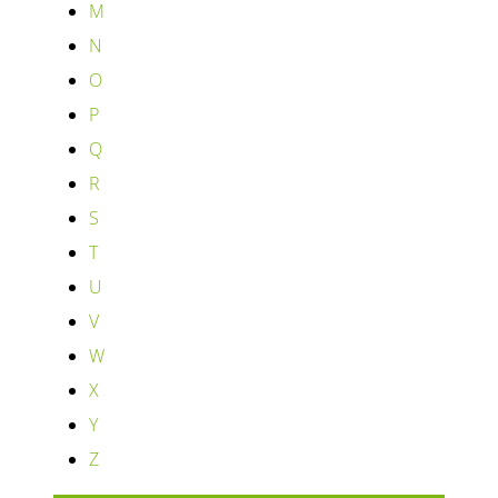
M
N
O
P
Q
R
S
T
U
V
W
X
Y
Z