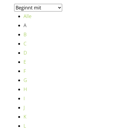
Alle
A
B
C
D
E
F
G
H
I
J
K
L