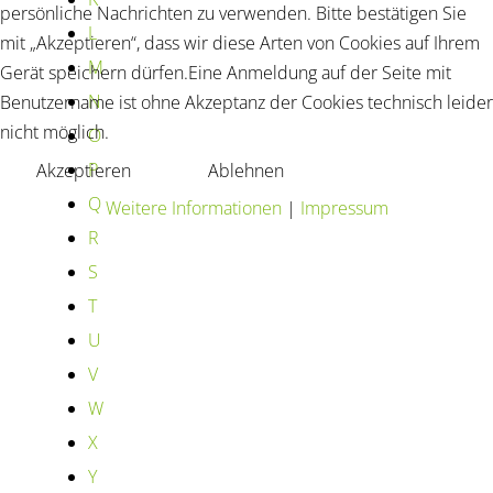
persönliche Nachrichten zu verwenden. Bitte bestätigen Sie
L
mit „Akzeptieren“, dass wir diese Arten von Cookies auf Ihrem
M
Gerät speichern dürfen.Eine Anmeldung auf der Seite mit
N
Benutzername ist ohne Akzeptanz der Cookies technisch leider
nicht möglich.
O
P
Akzeptieren
Ablehnen
Q
Weitere Informationen
|
Impressum
R
S
T
U
V
W
X
Y