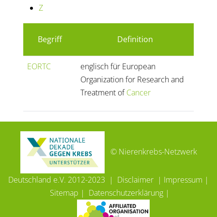
Z
Begriff
Definition
EORTC
englisch für European
Organization for Research and
Treatment of
Cancer
© Nierenkrebs-Netzwerk
Deutschland e.V. 2012-2023 |
Disclaimer
|
Impressum
|
Sitemap
|
Datenschutzerklärung
|