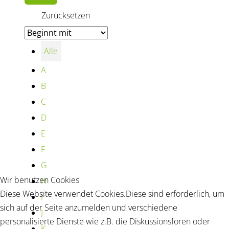
Alle
A
B
C
D
E
F
G
Wir benutzen Cookies
H
Diese Website verwendet Cookies.Diese sind erforderlich, um
I
sich auf der Seite anzumelden und verschiedene
J
personalisierte Dienste wie z.B. die Diskussionsforen oder
K