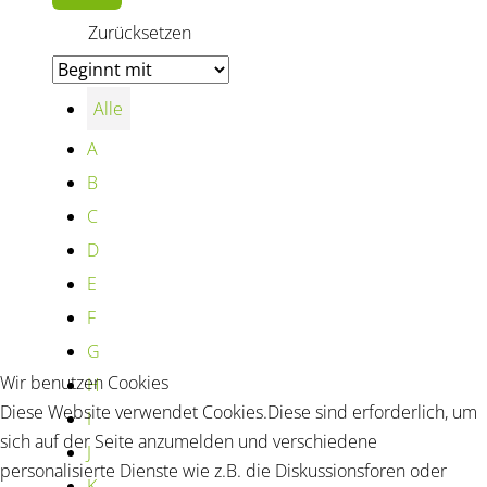
Alle
A
B
C
D
E
F
G
Wir benutzen Cookies
H
Diese Website verwendet Cookies.Diese sind erforderlich, um
I
sich auf der Seite anzumelden und verschiedene
J
personalisierte Dienste wie z.B. die Diskussionsforen oder
K