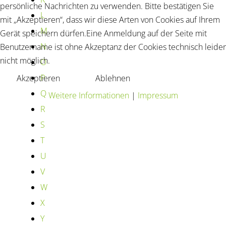
persönliche Nachrichten zu verwenden. Bitte bestätigen Sie
L
mit „Akzeptieren“, dass wir diese Arten von Cookies auf Ihrem
M
Gerät speichern dürfen.Eine Anmeldung auf der Seite mit
N
Benutzername ist ohne Akzeptanz der Cookies technisch leider
nicht möglich.
O
P
Akzeptieren
Ablehnen
Q
Weitere Informationen
|
Impressum
R
S
T
U
V
W
X
Y