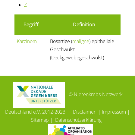
Z
Begriff
Definition
Karzinom
Bösartige (
maligne
) epitheliale
Geschwulst
(Deckgewebegeschwulst)
© Nierenkrebs-Netzwerk
Deutschland e.V. 2012-2023 |
Disclaimer
|
Impressum
|
Sitemap
|
Datenschutzerklärung
|