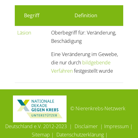
Begriff
Definition
Läsion
Oberbegriff für: Veränderung,
Beschädigung
Eine Veränderung im Gewebe,
die nur durch
bildgebende
Verfahren
festgestellt wurde
© Nierenkrebs-Netzwerk
Deutschland e.V. 2012-2023 |
Disclaimer
|
Impressum
|
Sitemap
|
Datenschutzerklärung
|