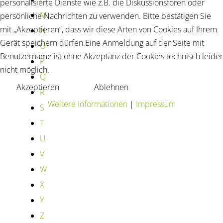
personalisierte Dienste wie z.B. die Diskussionsforen oder
M
persönliche Nachrichten zu verwenden. Bitte bestätigen Sie
mit „Akzeptieren“, dass wir diese Arten von Cookies auf Ihrem
N
Gerät speichern dürfen.Eine Anmeldung auf der Seite mit
O
Benutzername ist ohne Akzeptanz der Cookies technisch leider
P
nicht möglich.
Q
Akzeptieren
Ablehnen
R
Weitere Informationen
|
Impressum
S
T
U
V
W
X
Y
Z