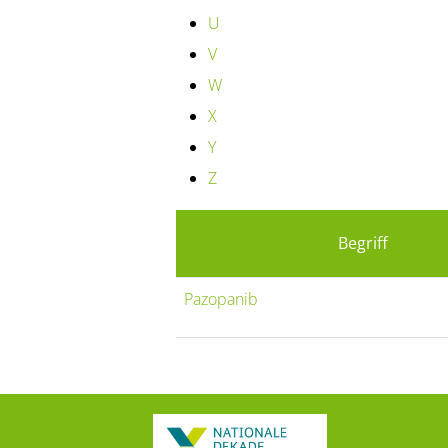
U
V
W
X
Y
Z
Begriff
Pazopanib