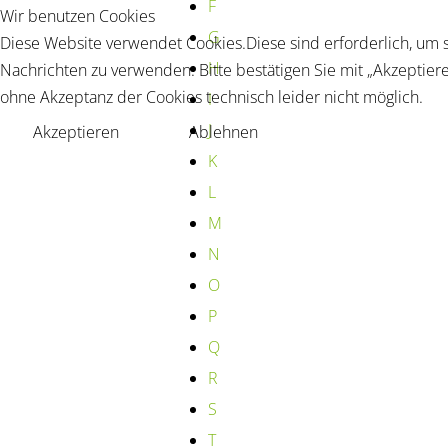
F
Wir benutzen Cookies
G
Diese Website verwendet Cookies.Diese sind erforderlich, um s
H
Nachrichten zu verwenden. Bitte bestätigen Sie mit „Akzeptier
ohne Akzeptanz der Cookies technisch leider nicht möglich.
I
J
Akzeptieren
Ablehnen
K
L
M
N
O
P
Q
R
S
T