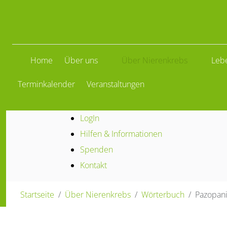
Home
Über uns
Über Nierenkrebs
Leb
Terminkalender
Veranstaltungen
LogIn
Hilfen & Informationen
Spenden
Kontakt
Startseite
Über Nierenkrebs
Wörterbuch
Pazopan