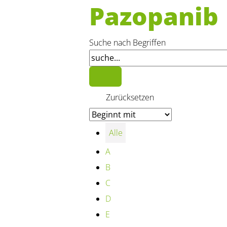
Pazopanib
Suche nach Begriffen
Alle
A
B
C
D
E