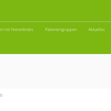
en mit Nierenkrebs
Patientengruppen
Aktuelles
ib